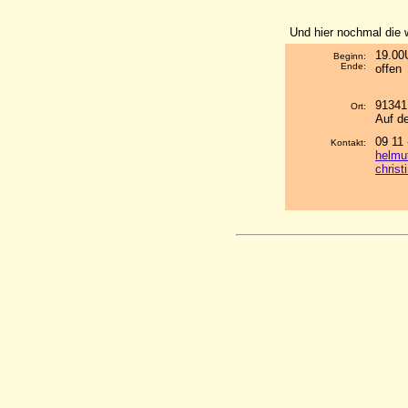
Und hier nochmal die w
19.00
Beginn:
Ende:
offen
91341
Ort:
Auf d
09 11 
Kontakt:
helmu
chris